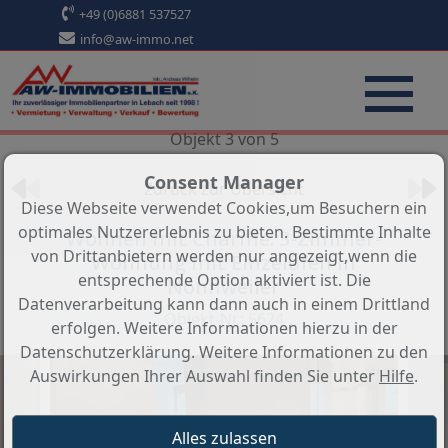
+49 (0)6881 537527
info@aw-immo.net
Objekt 3 von 5
Consent Manager
Zurück zur Übersicht
Diese Webseite verwendet Cookies,um Besuchern ein
optimales Nutzererlebnis zu bieten. Bestimmte Inhalte
Wohnen mit Charme: 3-Zimmer-
von Drittanbietern werden nur angezeigt,wenn die
Wohnung mit Einzelöfen in
entsprechende Option aktiviert ist. Die
Nonnweiler
Datenverarbeitung kann dann auch in einem Drittland
Objekt-Nr.: 5624
erfolgen. Weitere Informationen hierzu in der
Datenschutzerklärung. Weitere Informationen zu den
Auswirkungen Ihrer Auswahl finden Sie unter
Hilfe
.