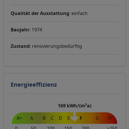
Qualität der Ausstattung
: einfach
Baujahr
: 1974
Zustand
: renovierungsbedürftig
Energieeffizienz
169
kWh/(m²a)
A+
A
B
C
D
E
F
G
H
0
50
100
150
200
>250