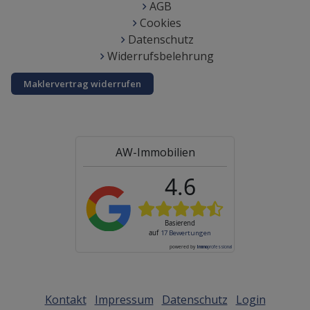
AGB
Cookies
Datenschutz
Widerrufsbelehrung
Maklervertrag widerrufen
AW-Immobilien
4.6
Basierend
auf
17 Bewertungen
powered by
Immo
professional
Kontakt
Impressum
Datenschutz
Login