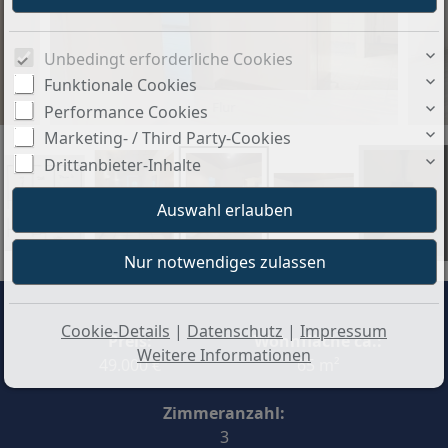
Unbedingt erforderliche Cookies
Funktionale Cookies
Flur
Performance Cookies
Marketing- / Third Party-Cookies
Drittanbieter-Inhalte
+11
Cookie-Details
|
Datenschutz
|
Impressum
Preis:
Wohnfläche ca.:
Weitere Informationen
49.000 €
65 m²
Zimmeranzahl:
3