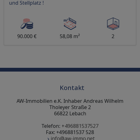
und Stellplatz !
90.000 €
58,08 m²
2
Kontakt
AW-Immobilien e.K. Inhaber Andreas Wilhelm
Tholeyer Straße 2
66822 Lebach
Telefon:
+496881537527
Fax: +496881537 528
info@aw-immo.net